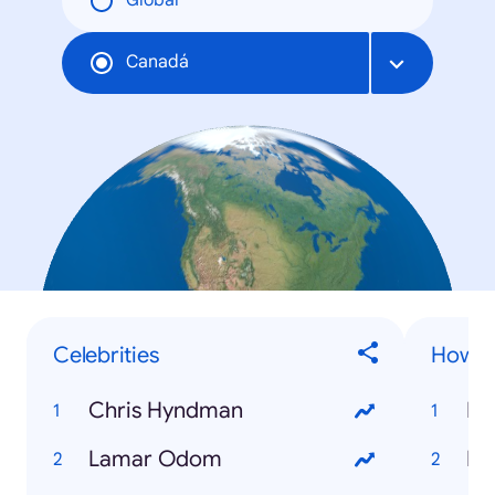
Global
Canadá
Celebrities
How To
Chris Hyndman
Ho
Lamar Odom
Ho