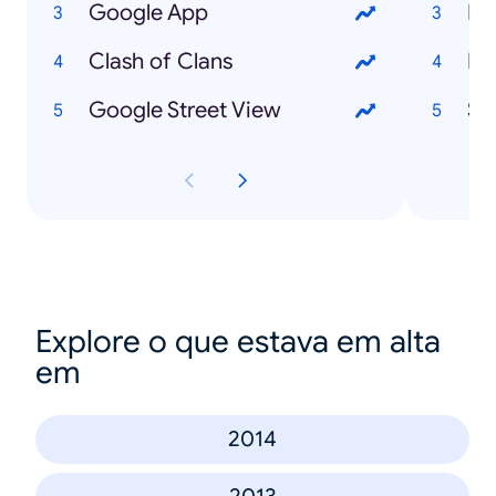
Google App
Bl
Clash of Clans
De
Google Street View
Se
Explore o que estava em alta
em
2014