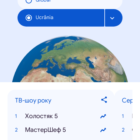
Global
Ucrânia
ТВ-шоу року
Серіа
Холостяк 5
Ку
МастерШеф 5
Ос