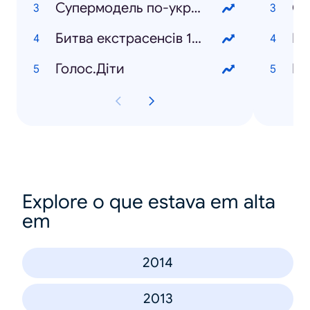
Супермодель по-українськи 2
Си
Битва екстрасенсів 16 сезон
Мо
Голос.Діти
Іг
Explore o que estava em alta
em
2014
2013