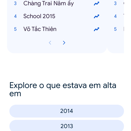
Chàng Trai Năm ấy
Gi
School 2015
Ti
Võ Tắc Thiên
Ha
Explore o que estava em alta
em
2014
2013