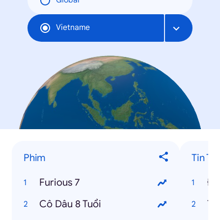
Global
Vietname
Phim
Tin Tr
Furious 7
Cô Dâu 8 Tuổi