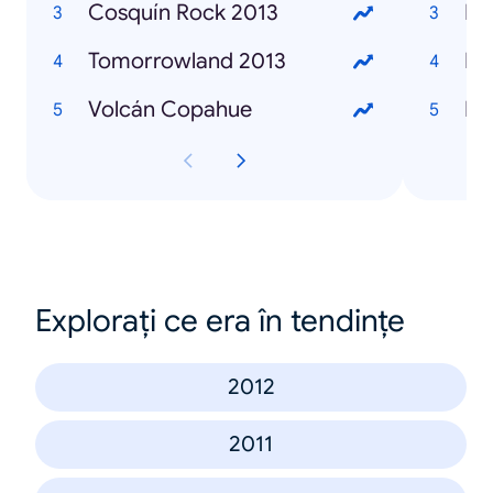
Cosquín Rock 2013
Ka
Tomorrowland 2013
Ma
Volcán Copahue
Br
Explorați ce era în tendințe
2012
2011