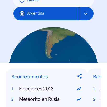
Global
Argentina
Acontecimientos
Banda
Elecciones 2013
Ag
Meteorito en Rusia
Ne