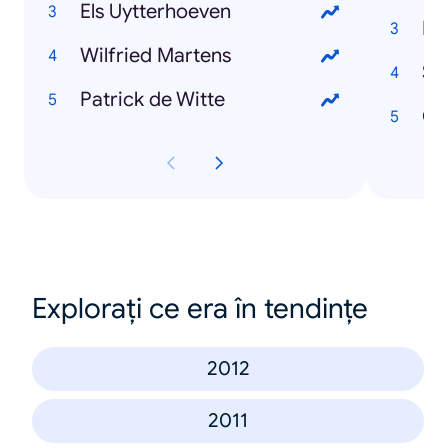
Els Uytterhoeven
Ne
Wilfried Martens
St
Patrick de Witte
Co
Explorați ce era în tendințe
2012
2011