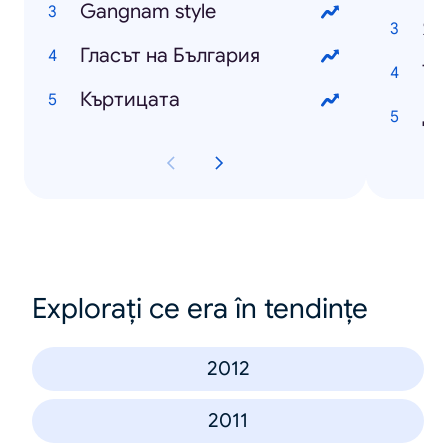
Gangnam style
Яп
Гласът на България
То
Къртицата
Ди
Explorați ce era în tendințe
2012
2011