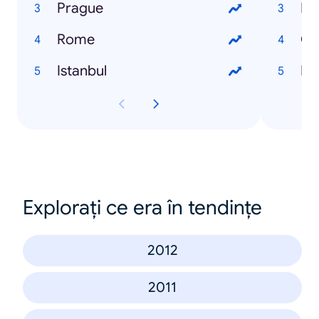
Prague
Lo
Rome
Gl
Istanbul
Fli
Explorați ce era în tendințe
2012
2011