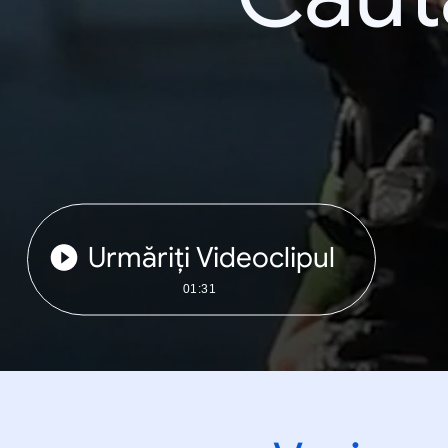
Urmăriți Videoclipul
01:31