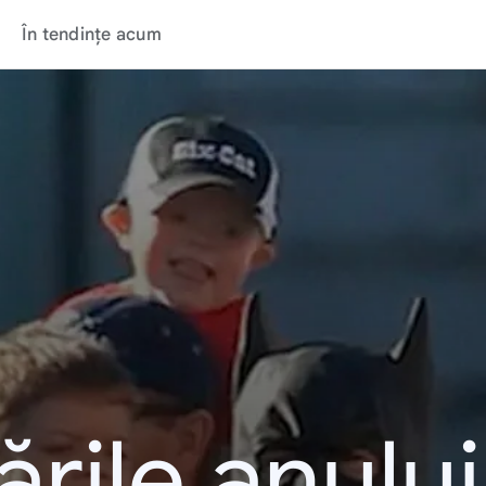
În tendințe acum
rile anulu