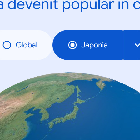
a devenit popular în c
Global
Japonia