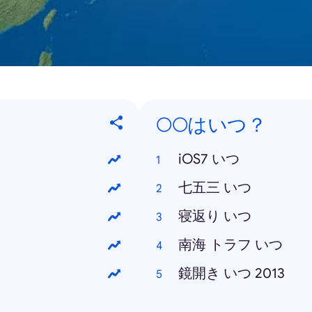
○○はいつ？
iOS7 いつ
七五三 いつ
寝返り いつ
南海 トラフ いつ
鏡開き いつ 2013