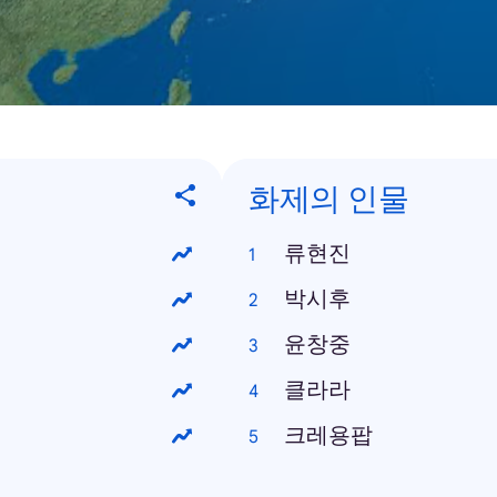
화제의 인물
류현진
박시후
윤창중
클라라
크레용팝