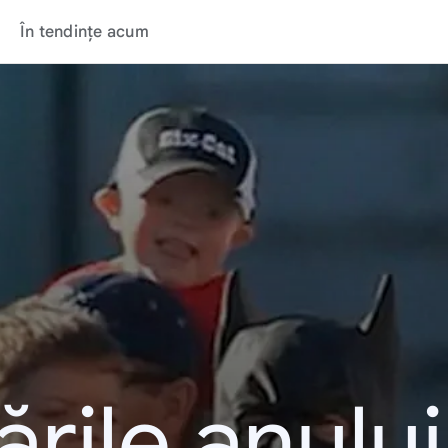
În tendințe acum
rile anulu