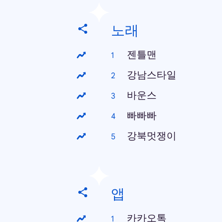
노래
젠틀맨
강남스타일
바운스
빠빠빠
강북멋쟁이
앱
카카오톡