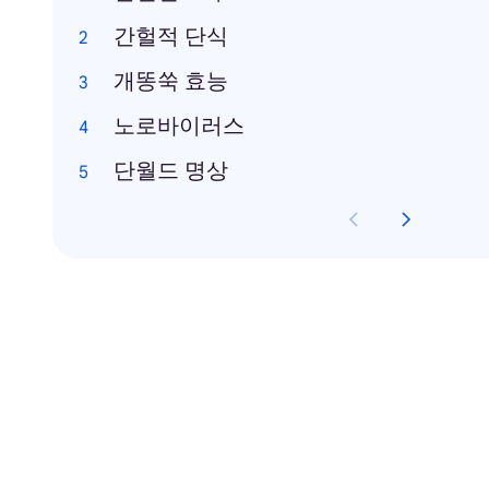
간헐적 단식
개똥쑥 효능
노로바이러스
단월드 명상