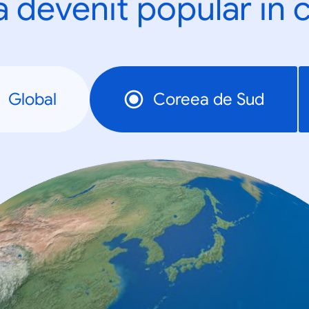
a devenit popular în c
Global
Coreea de Sud