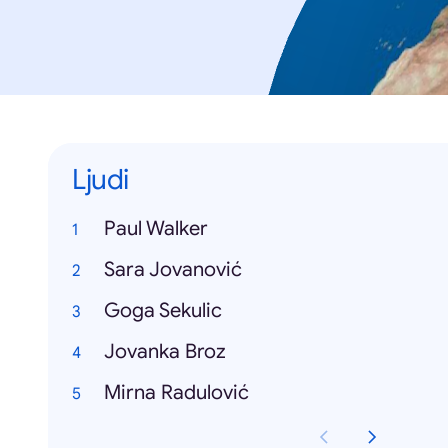
Ljudi
Paul Walker
Sara Jovanović
Goga Sekulic
Jovanka Broz
Mirna Radulović