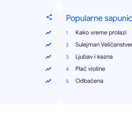
Popularne sapuni
Kako vreme prolazi
Sulejman Veličanstve
Ljubav i kazna
Plač violine
Odbačena