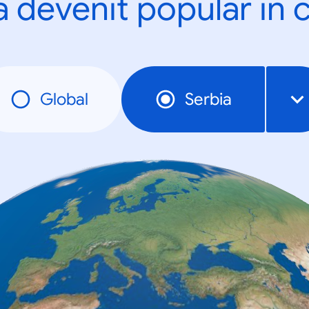
a devenit popular în c
Global
Serbia