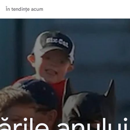
În tendințe acum
rile anulu