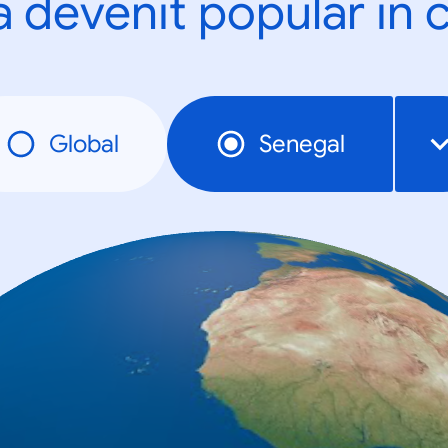
a devenit popular în c
Global
Senegal