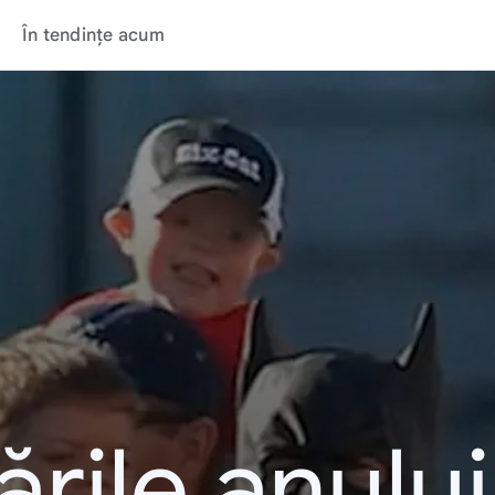
În tendințe acum
rile anulu