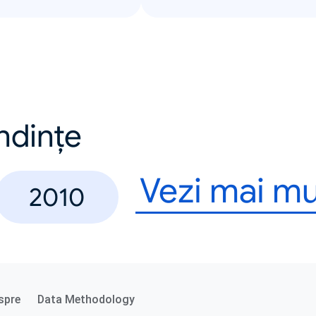
endințe
Vezi mai mu
2010
spre
Data Methodology