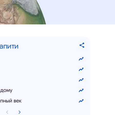
запити
одому
пный век