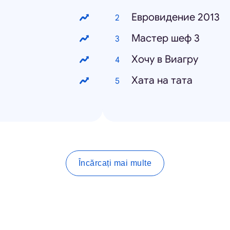
Евровидение 2013
Мастер шеф 3
Хочу в Виагру
Хата на тата
Încărcați mai multe