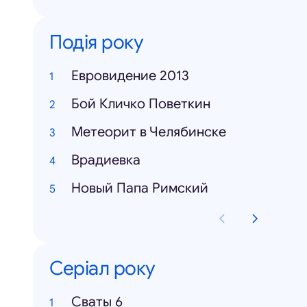
Подія року
Евровидение 2013
Бой Кличко Поветкин
Метеорит в Челябинске
Врадиевка
Новый Папа Римский
Серіал року
Cваты 6