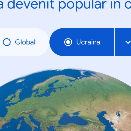
a devenit popular în c
Global
Ucraina