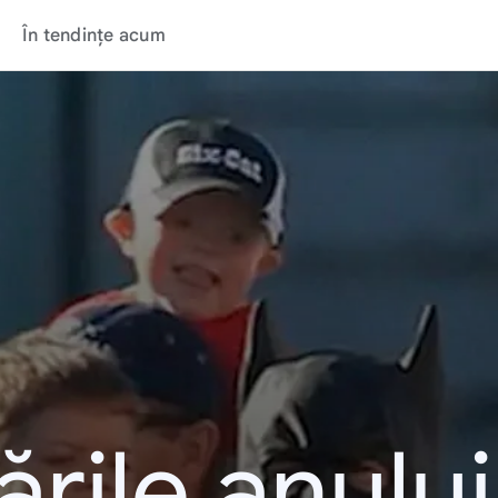
În tendințe acum
rile anulu