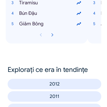
Tiramisu
Ng
Bún Đậu
Ng
Giăm Bông
An
Explorați ce era în tendințe
2012
2011