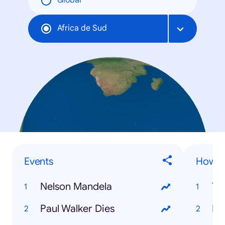
Global
Africa de Sud
Events
How to
Nelson Mandela
Tw
Paul Walker Dies
Fi