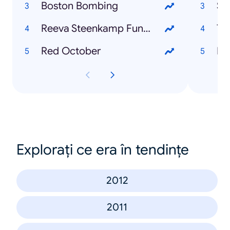
Boston Bombing
Su
Reeva Steenkamp Funeral
TU
Red October
Dr
Explorați ce era în tendințe
2012
2011