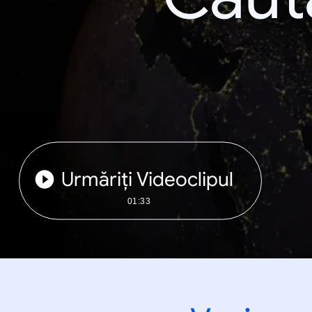
Urmăriți Videoclipul
01:33