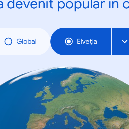
a devenit popular în c
Global
Elveția