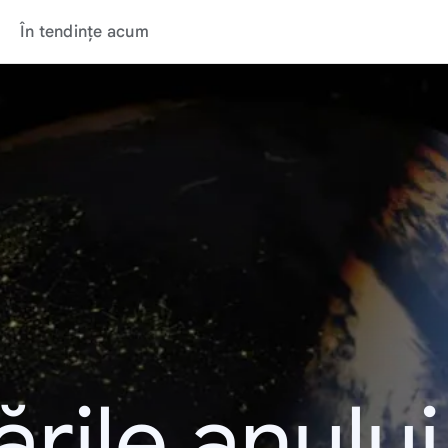
În tendințe acum
rile anulu