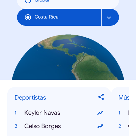
Global
Costa Rica
Deportistas
Músic
Keylor Navas
Pa
Celso Borges
Cl