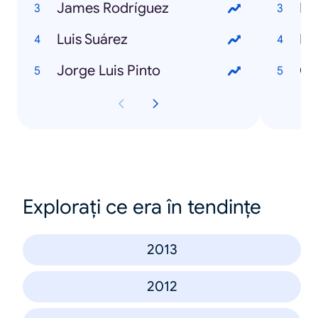
James Rodríguez
Ro
Luis Suárez
Ig
Jorge Luis Pinto
Ch
Explorați ce era în tendințe
2013
2012