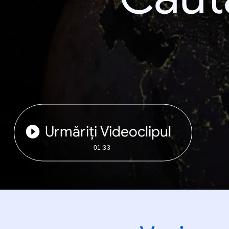
Urmăriți Videoclipul
01:33