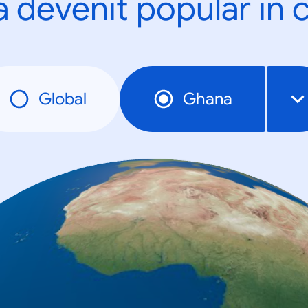
a devenit popular în c
Global
Ghana