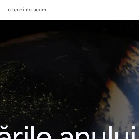
În tendințe acum
rile anulu