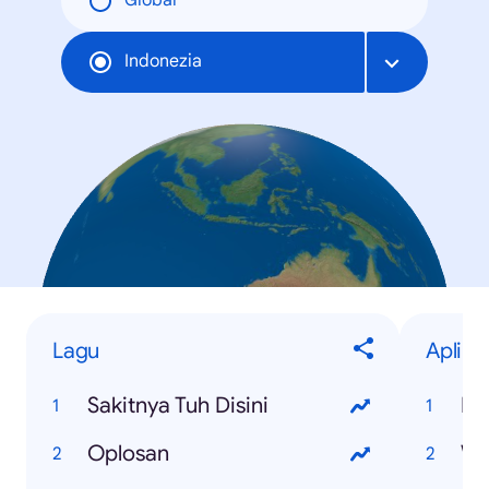
Global
Indonezia
Lagu
Aplika
Sakitnya Tuh Disini
B
Oplosan
Wh