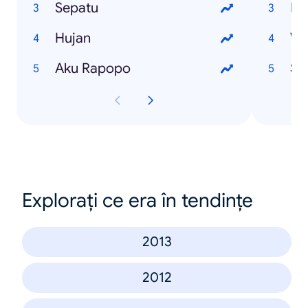
Sepatu
Li
Hujan
We
Aku Rapopo
Sk
Explorați ce era în tendințe
2013
2012