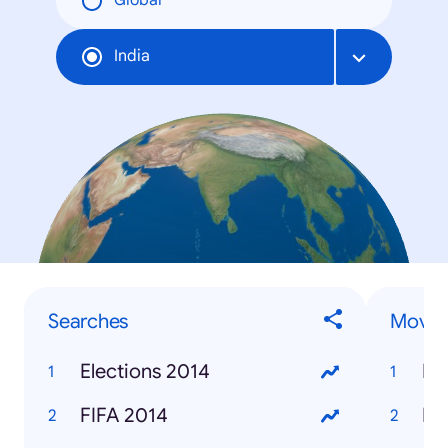
Global
India
Searches
Movie
Elections 2014
Ra
FIFA 2014
Ki