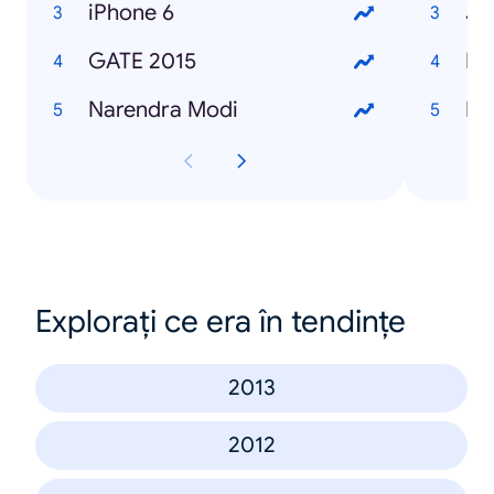
iPhone 6
Ja
GATE 2015
Ha
Narendra Modi
Ba
Explorați ce era în tendințe
2013
2012