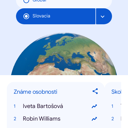
Global
Slovacia
Známe osobnosti
Skoka
Iveta Bartošová
To
Robin Williams
Iv