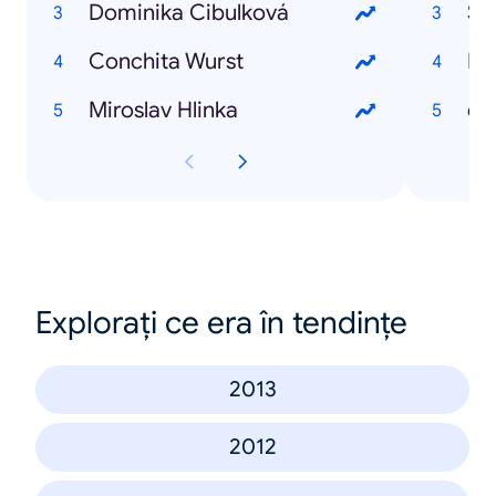
Dominika Cibulková
So
Conchita Wurst
Ha
Miroslav Hlinka
eb
Explorați ce era în tendințe
2013
2012