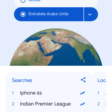
Global
Emiratele Arabe Unite
Searches
Local 
Iphone 6s
Indian Premier League
So