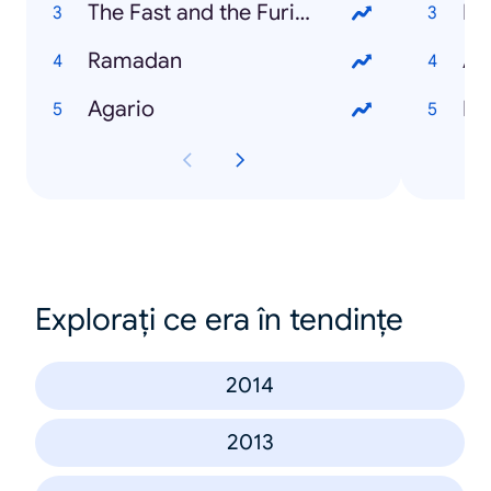
The Fast and the Furious 7
Ramadan
Ai
Agario
Du
Explorați ce era în tendințe
2014
2013