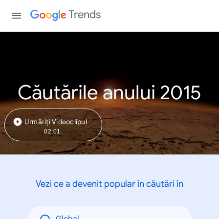
Trends
Căutările anului 2015
Urmăriți Videoclipul
02:01
Vezi ce a devenit popular în căutări în