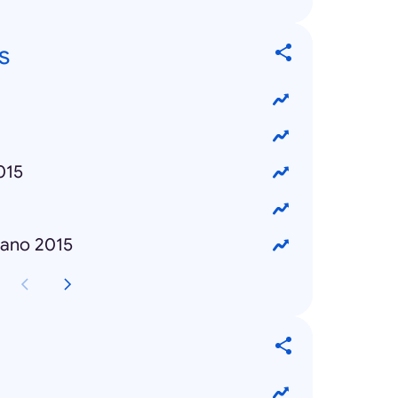
s
015
cano 2015