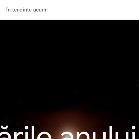
În tendințe acum
rile anulu