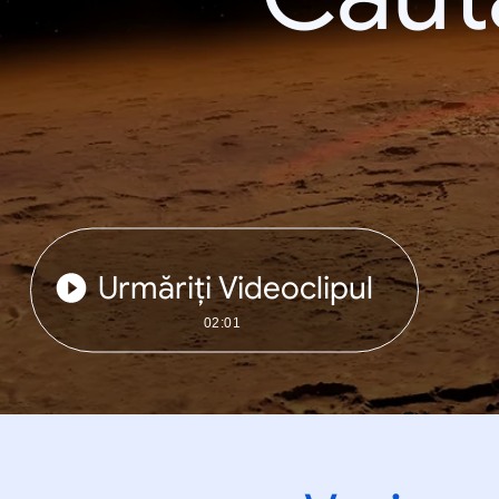
Urmăriți Videoclipul
02:01