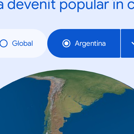
a devenit popular în c
Global
Argentina