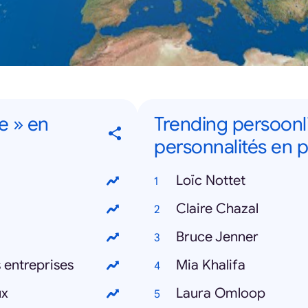
e » en
Trending persoonl
personnalités en 
Loïc Nottet
Claire Chazal
Bruce Jenner
 entreprises
Mia Khalifa
ux
Laura Omloop