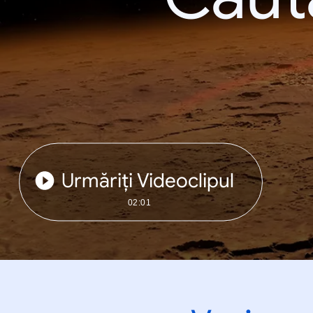
Urmăriți Videoclipul
02:01