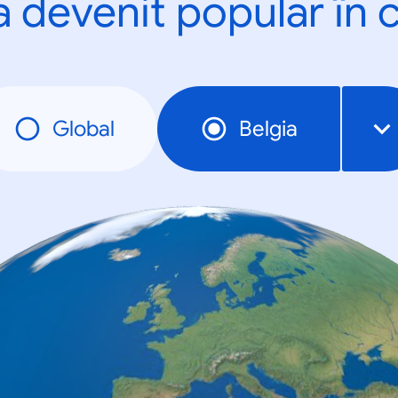
a devenit popular în c
Global
Belgia