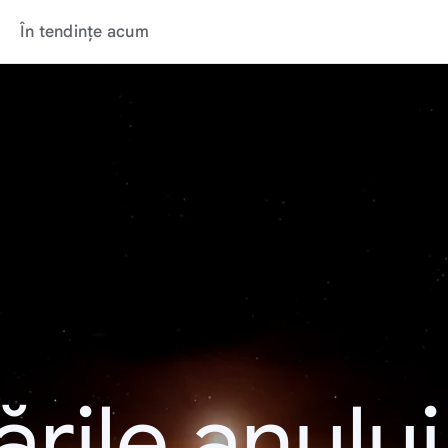
În tendințe acum
rile anulu