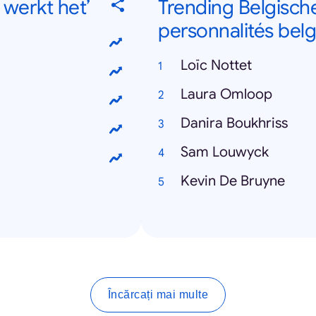
werkt het’
Trending Belgisch
personnalités bel
Loïc Nottet
Laura Omloop
Danira Boukhriss
Sam Louwyck
Kevin De Bruyne
Încărcați mai multe