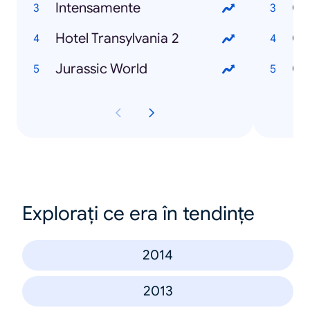
Intensamente
Qu
Hotel Transylvania 2
Qu
Jurassic World
Qu
Explorați ce era în tendințe
2014
2013