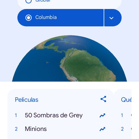
Global
Columbia
Películas
Qué e
50 Sombras de Grey
Qu
Minions
Qu