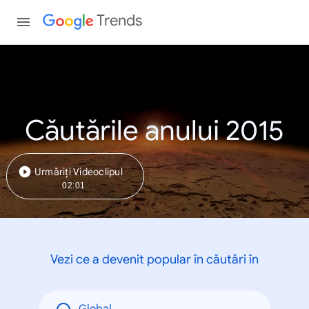
Trends
Căutările anului 2015
Urmăriți Videoclipul
02:01
Vezi ce a devenit popular în căutări în