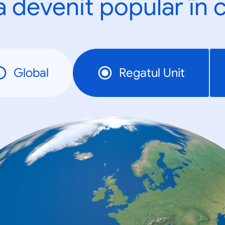
a devenit popular în c
Global
Regatul Unit