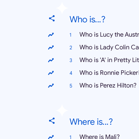
Who is...?
Who is Lucy the Aust
Who is Lady Colin C
Who is 'A' in Pretty Lit
Who is Ronnie Picker
Who is Perez Hilton?
Where is...?
Where is Mali?