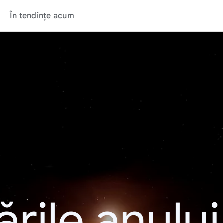
În tendințe acum
rile anulu