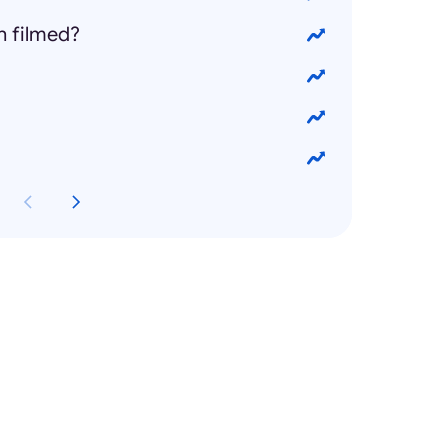
h filmed?
?