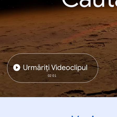
Urmăriți Videoclipul
02:01