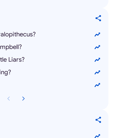
ralopithecus?
ampbell?
tle Liars?
ing?