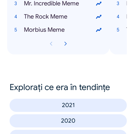
Mr. Incredible Meme
Ho
The Rock Meme
Eu
Morbius Meme
Th
Explorați ce era în tendințe
2021
2020