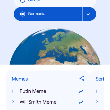
Global
Germania
Memes
Serien
Putin Meme
Je
Will Smith Meme
St