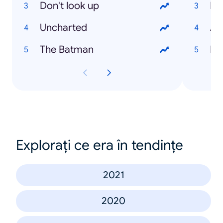
Don't look up
Ru
Uncharted
Au
The Batman
El
Explorați ce era în tendințe
2021
2020