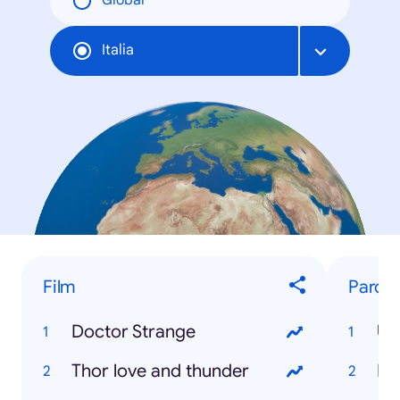
Global
Italia
Film
Parole
Doctor Strange
Uc
Thor love and thunder
Re