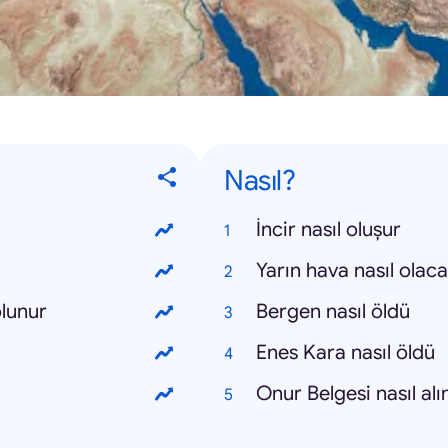
Nasıl?
İncir nasıl oluşur
Yarın hava nasıl olac
olunur
Bergen nasıl öldü
Enes Kara nasıl öldü
Onur Belgesi nasıl alı