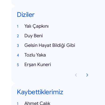
Diziler
Yalı Çapkını
Duy Beni
Gelsin Hayat Bildiği Gibi
Tozlu Yaka
Erşan Kuneri
Kaybettiklerimiz
Ahmet Çalık