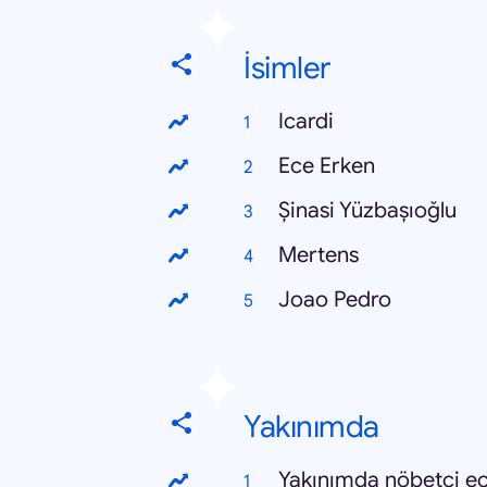
İsimler
Icardi
Ece Erken
Şinasi Yüzbaşıoğlu
Mertens
Joao Pedro
Yakınımda
Yakınımda nöbetçi e