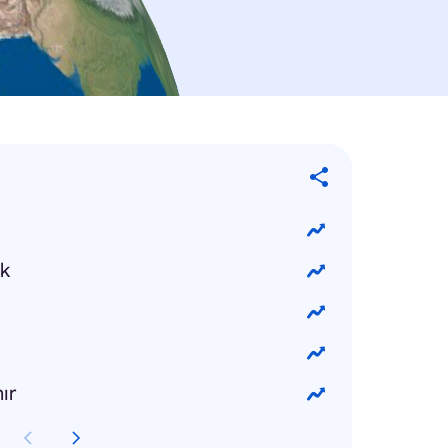
ak
nır