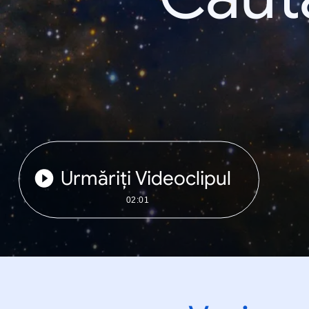
Urmăriți Videoclipul
02:01