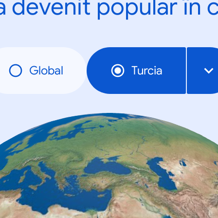
a devenit popular în c
Global
Turcia