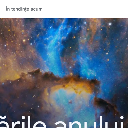
În tendințe acum
rile anulu