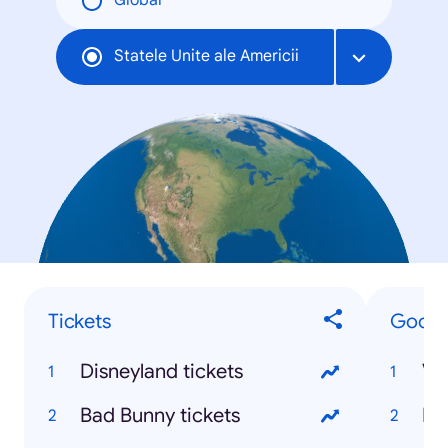
Global
Statele Unite ale Americii
Tickets
Google
Disneyland tickets
Bad Bunny tickets