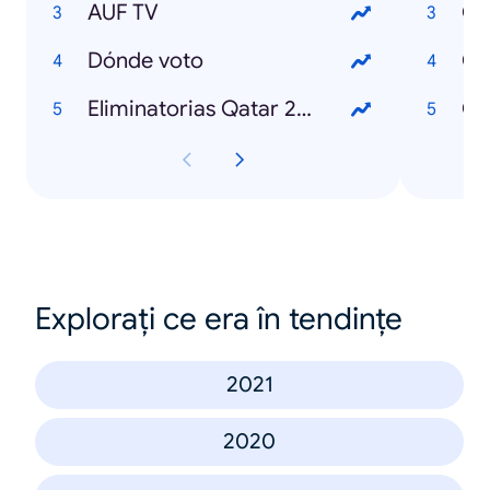
AUF TV
Có
Dónde voto
Eliminatorias Qatar 2022
Explorați ce era în tendințe
2021
2020