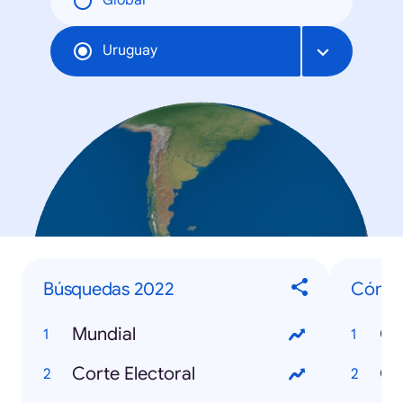
Global
Uruguay
Búsquedas 2022
Cómo
Mundial
Corte Electoral
Có