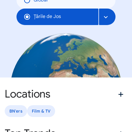
Global
Țările de Jos
Locations
BN'ers
Film & TV