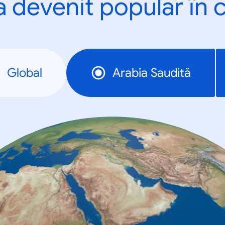
a devenit popular în c
Global
Arabia Saudită