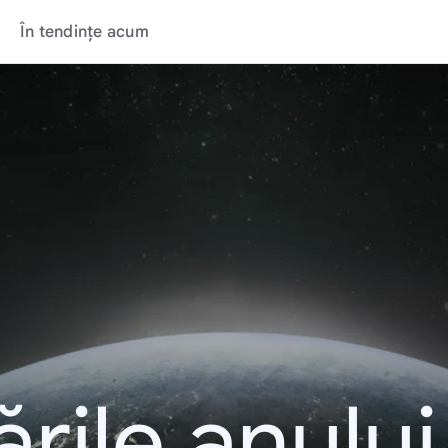
În tendințe acum
rile anulu