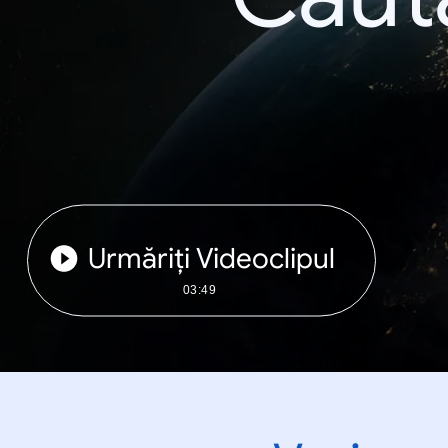
Urmăriți Videoclipul
03:49