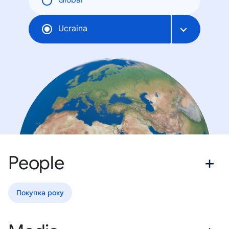
Global
Ucraina
People
Покупка року