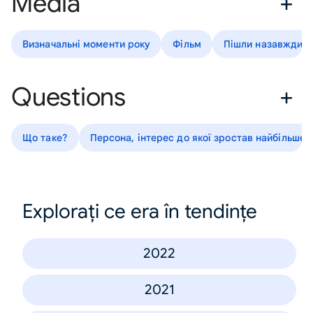
Media
Визначальні моменти року
Фільм
Пішли назавжди
Questions
Що таке?
Персона, інтерес до якої зростав найбільше
Explorați ce era în tendințe
2022
2021