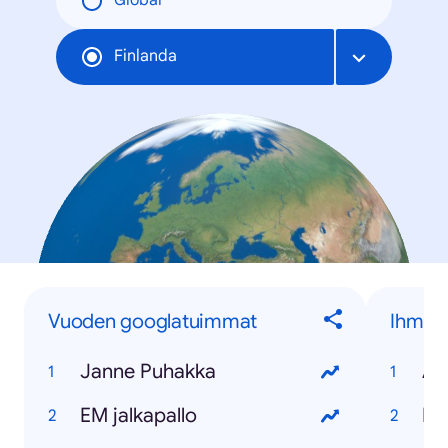
Global
Finlanda
Vuoden googlatuimmat
Ihmise
Janne Puhakka
Al
EM jalkapallo
Pe