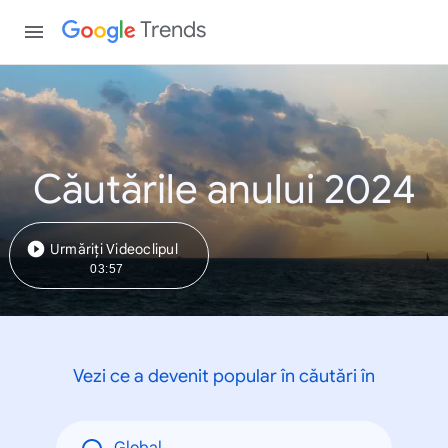
Trends
Căutările anului 2024
Urmăriți Videoclipul
03:57
Vezi ce a devenit popular în căutări în