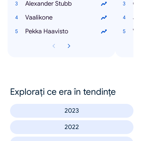
Alexander Stubb
Ol
Vaalikone
Ju
Pekka Haavisto
Wi
Explorați ce era în tendințe
2023
2022