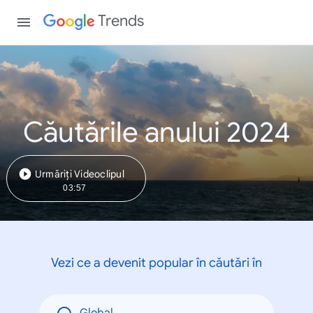
Trends
Căutările anului 2024
Urmăriți Videoclipul
03:57
Vezi ce a devenit popular în căutări în