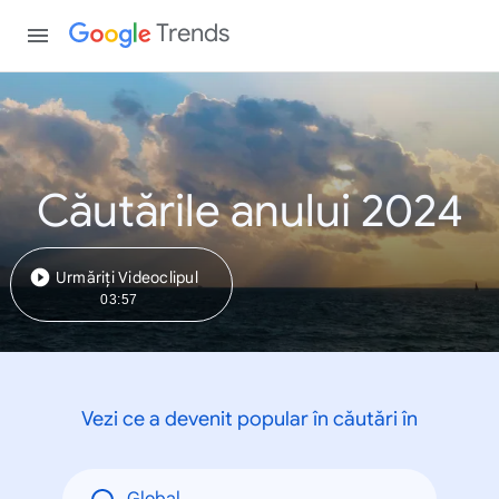
Trends
Căutările anului 2024
Urmăriți Videoclipul
03:57
Vezi ce a devenit popular în căutări în