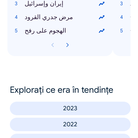
إيران وإسرائيل
مرض جدري القرود
الهجوم على رفح
Explorați ce era în tendințe
2023
2022