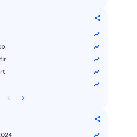
po
fir
rt
 2024