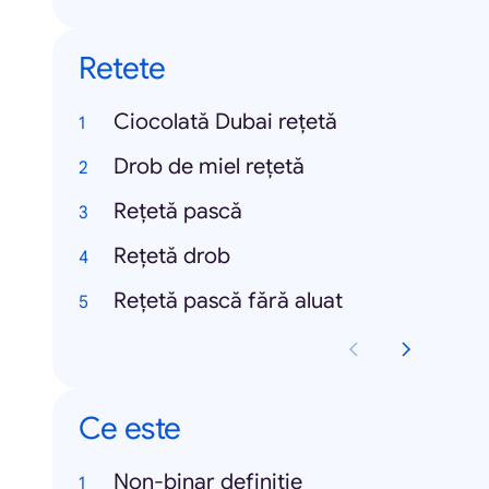
Retete
Ciocolată Dubai rețetă
Drob de miel rețetă
Rețetă pască
Rețetă drob
Rețetă pască fără aluat
Ce este
Non-binar definiție