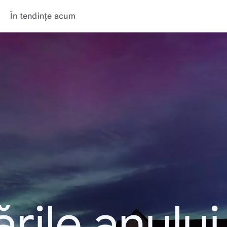
În tendințe acum
rile anulu