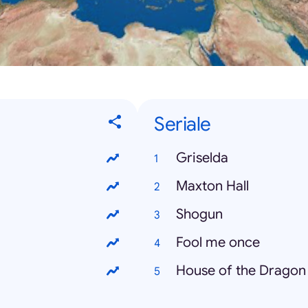
Seriale
Griselda
Maxton Hall
Shogun
Fool me once
House of the Dragon