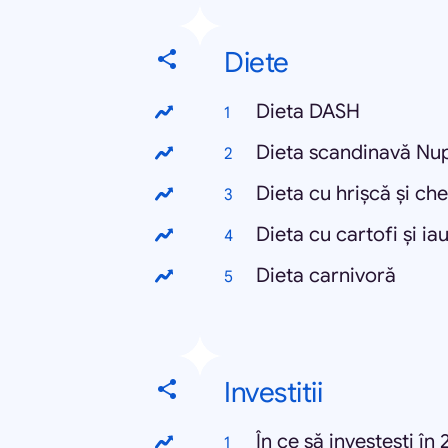
Diete
Dieta DASH
Dieta scandinavă Nu
Dieta cu hrișcă și che
Dieta cu cartofi și iau
Dieta carnivoră
Investitii
În ce să investești în