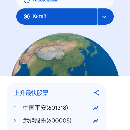
Глобальный
Китай
上升最快股票
中国平安(601318)
武钢股份(600005)