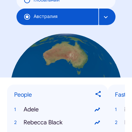
Глобальный
Австралия
People
Fastes
Adele
iP
Rebecca Black
Mi