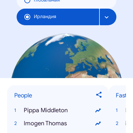
Глобальный
Ирландия
People
Fastes
Pippa Middleton
Do
Imogen Thomas
iP