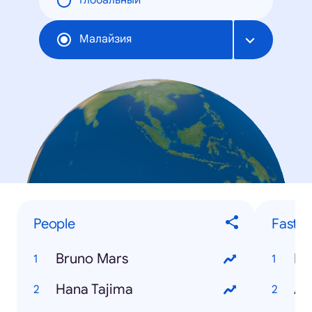
Глобальный
Малайзия
People
Fastes
Bruno Mars
Fa
Hana Tajima
An