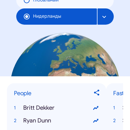
Глобальный
Нидерланды
People
Fastes
Britt Dekker
Sp
Ryan Dunn
Se