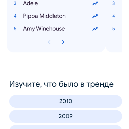
Adele
iP
Pippa Middleton
iP
Amy Winehouse
Br
Изучите, что было в тренде
2010
2009