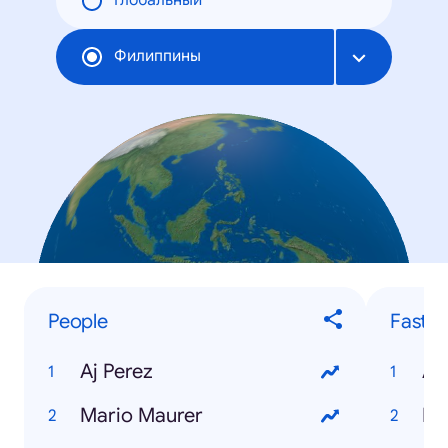
Глобальный
Филиппины
People
Fastes
Aj Perez
An
Mario Maurer
Fa