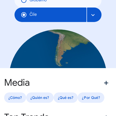
Globalno
Čile
Media
¿Cómo?
¿Quién es?
¿Qué es?
¿Por Qué?