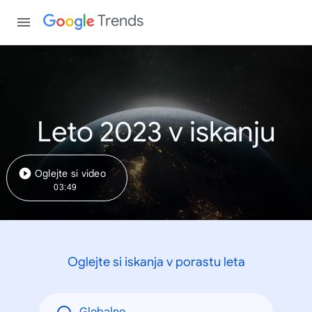
Trends
Leto 2023 v iskanju
Oglejte si video
03:49
Oglejte si iskanja v porastu leta