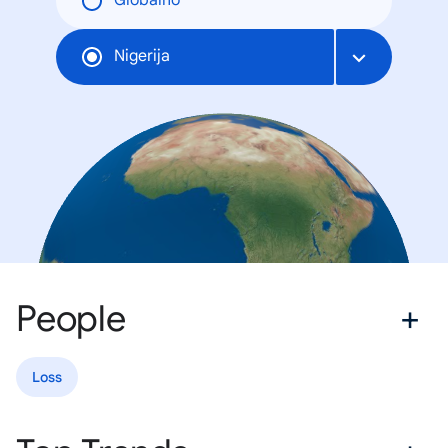
Globalno
Nigerija
People
Loss