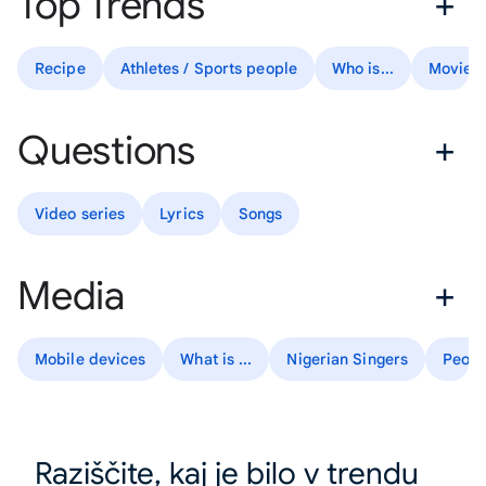
Top Trends
Recipe
Athletes / Sports people
Who is...
Movies
Questions
Video series
Lyrics
Songs
Media
Mobile devices
What is ...
Nigerian Singers
Peopl
Raziščite, kaj je bilo v trendu