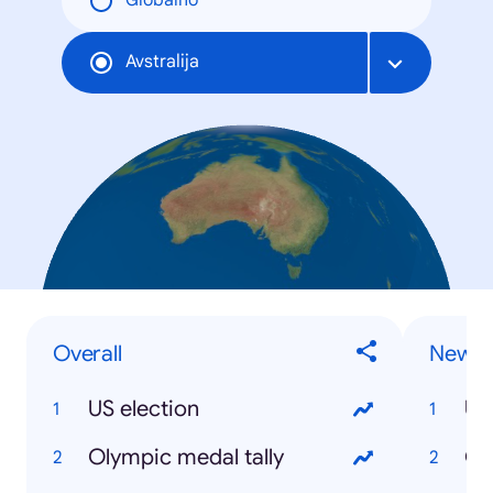
Globalno
Avstralija
Overall
News 
US election
US
Olympic medal tally
Ol