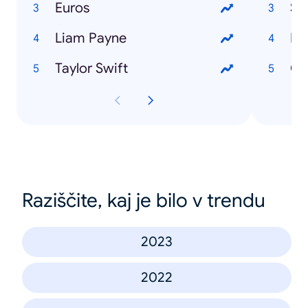
Euros
Sa
Liam Payne
Bo
Taylor Swift
Cr
Raziščite, kaj je bilo v trendu
2023
2022