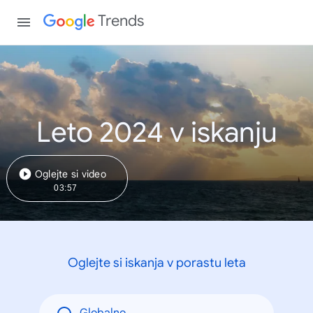
Trends
Leto 2024 v iskanju
Oglejte si video
03:57
Oglejte si iskanja v porastu leta