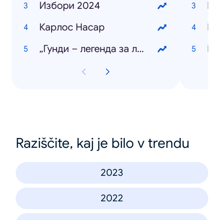
Избори 2024
Бо
Карлос Насар
Ку
„Гунди – легенда за любовта“
Ма
Raziščite, kaj je bilo v trendu
2023
2022