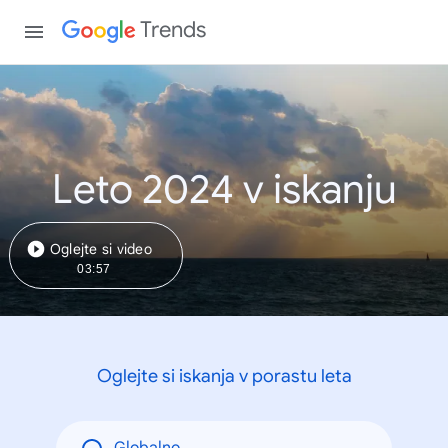
Trends
Leto 2024 v iskanju
Oglejte si video
03:57
Oglejte si iskanja v porastu leta