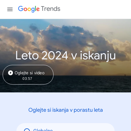
Trends
Leto 2024 v iskanju
Oglejte si video
03:57
Oglejte si iskanja v porastu leta